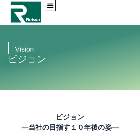
内
容
を
ス
キ
ッ
Vision
プ
ビジョン
ビジョン
―当社の目指す１０年後の姿―